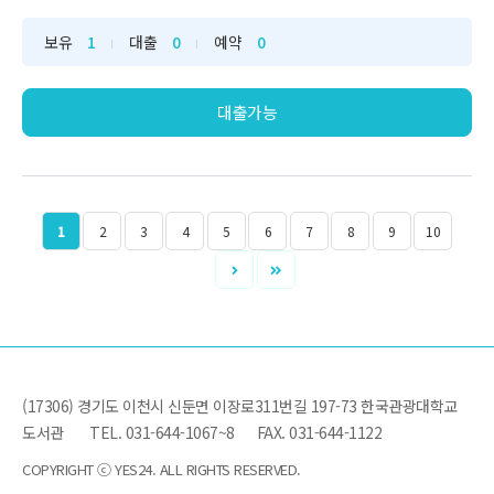
이 아닐까 싶습니다. 그 많은 단어를 외우기는 쉽지 않
습니다. 누구나 그렇듯 필요할 때마다 검색을 해서 사용
보유
1
대출
0
예약
0
을 해도 금새 잊어버리는 게 현실입니다. 단어장을 내
휴대폰 속에 넣고 다니면서 목차를 따라 들어가 보게 되
면 필요한 단어를 확인하기도 하고 동...
대출가능
1
2
3
4
5
6
7
8
9
10
(17306) 경기도 이천시 신둔면 이장로311번길 197-73 한국관광대학교
도서관
TEL. 031-644-1067~8
FAX. 031-644-1122
COPYRIGHT ⓒ YES24. ALL RIGHTS RESERVED.