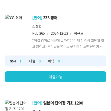
[언어]
333 영어
조정현
Pub.365
2024-12-13
북큐브
“이걸 영어로 어떻게 말하지?” 이제 더 이상 고민할 필
요 없어요! 우리말을 영어로 옮기려다 보면 단어가 어려
워지거나 문장이 복잡해지는 걸 누구나 한 번쯤 겪어봤
을 거예요. 〈333 영어〉는 그런 고민을 시원하게 해결
보유
1
대출
0
예약
0
해 줄 책입니다. 길고 복잡한 문장 대신, 정말 간단한 단
어나 표현만으로도 충분히 의미를 전달할 수 있는 마법
같은 방법을 알려줍니다...
대출가능
[언어]
일본어 단어장 기초 1200