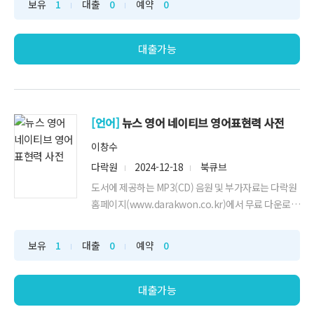
보유
1
대출
0
예약
0
대출가능
[언어]
뉴스 영어 네이티브 영어표현력 사전
이창수
다락원
2024-12-18
북큐브
도서에 제공하는 MP3(CD) 음원 및 부가자료는 다락원
홈페이지(www.darakwon.co.kr)에서 무료 다운로드
가능합니다. 모든 분야의 영어 뉴스를 알아들을 수 있는
672개 핵심 영어 표현 공개! 베스트셀러 [네이티브 영
보유
1
대출
0
예약
0
어표현력 사전] 이창수 교수의 뉴스 영어 표현집! ‘영어
뉴스’라고 하면 어려운 전문용어나 시사용어를 떠올린
다. ...
대출가능