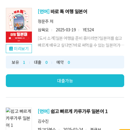
[언어]
바로 톡 여행 일본어
정문주 저
삼육오
2025-03-19
YES24
[도서 소개]일본 여행을 준비 중이라면?일본어를 쉽고
빠르게 배우고 싶다면?바로 써먹을 수 있는 일본어가
미리보기
필요하다면?일본 여행도, 일본어 공부도 한 번에!이 책
은 일본의 50개 핫플레이스를 따라가며, 자연스럽게 일
보유
1
대출
0
예약
0
본어를 익힐 수 있는 실전 회화책입니다! 핫플레이스를
배경으로, 실제 여행에서 자주 사용하는 회화 표현을 익
힐 수 있도록 구성되었습니다. 단순한 ...
대출가능
[언어]
쉽고 빠르게 카루가루 일본어 1
김수진
파고다북스
2025-02-24
북큐브