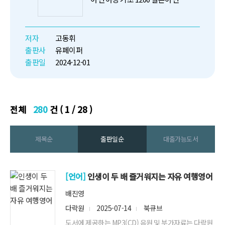
장 기초 1200은 일본어 학습의 기
초 단계인 JLPT N5와 N4 단계에
서 출제되는 1,200여개의 단어를
저자
고동휘
한 번에 학습할 수 있도록 기획한
출판사
유페이퍼
단어장입니다. ...
출판일
2024-12-01
전체
280
건 ( 1 / 28 )
제목순
출판일순
대출가능도서
[언어]
인생이 두 배 즐거워지는 자유 여행영어
배진영
다락원
2025-07-14
북큐브
도서에 제공하는 MP3(CD) 음원 및 부가자료는 다락원