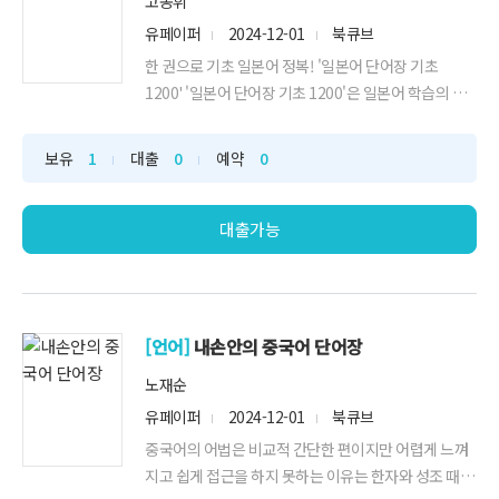
고동휘
유페이퍼
2024-12-01
북큐브
한 권으로 기초 일본어 정복! '일본어 단어장 기초
1200' '일본어 단어장 기초 1200'은 일본어 학습의 기
초 단계인 JLPT N5와 N4 단계에서 출제되는 1,200여
개의 단어를 한 번에 학습할 수 있도록 기획한 단어장입
보유
1
대출
0
예약
0
니다. 각 급수별로, 품사별로 단어를 체계적으로 정리하
여 학습자의 학습 능률과 편의를 고려하였습니다.
대출가능
[언어]
내손안의 중국어 단어장
노재순
유페이퍼
2024-12-01
북큐브
중국어의 어법은 비교적 간단한 편이지만 어렵게 느껴
지고 쉽게 접근을 하지 못하는 이유는 한자와 성조 때문