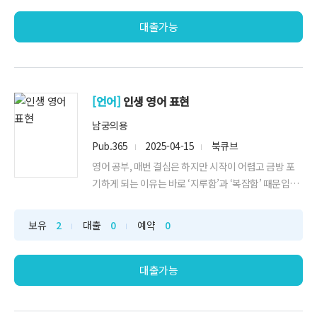
는 영어를 알려 주던 잉툰TV가 영어 구동사에 어려움을
느끼는 독자들을 위해 펜을 들었다. ...
대출가능
[언어]
인생 영어 표현
남궁의용
Pub.365
2025-04-15
북큐브
영어 공부, 매번 결심은 하지만 시작이 어렵고 금방 포
기하게 되는 이유는 바로 ‘지루함’과 ‘복잡함’ 때문입니
다. 《인생 영어 표현》은 이런 부담을 단번에 덜어주는
책이죠. 원어민이 일상에서 자주 쓰는 짧고 강력한 표현
보유
2
대출
0
예약
0
을 ‘한 단어’, ‘두 단어’, ‘세 단어’, ‘네 단어 이상’으로 나
누어 소개하며, 어렵지 않게 영어 말문을 열 수 있도록
구성되어 있습니...
대출가능