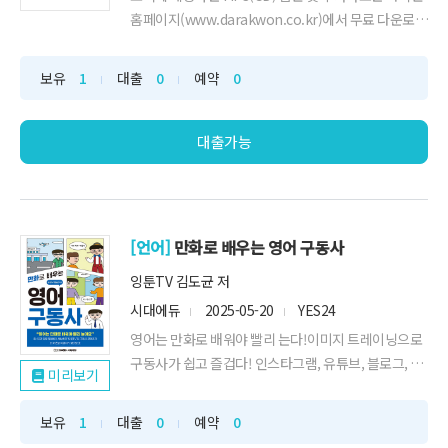
홈페이지(www.darakwon.co.kr)에서 무료 다운로드
가능합니다. 여행지에서 바로 통하는 영어로 걱정 없이
자유롭게 떠나자! 해외여행에서 자주 마주치는 상황별
보유
1
대출
0
예약
0
필수 표현을 담아, 여행 전에 미리 익히고 떠날 수 있도
록 구성한 여행영어 책이다. 단어, 문장, 대화문으로 이
어지는 구...
대출가능
[언어]
만화로 배우는 영어 구동사
잉툰TV 김도균 저
시대에듀
2025-05-20
YES24
영어는 만화로 배워야 빨리 는다!이미지 트레이닝으로
구동사가 쉽고 즐겁다! 인스타그램, 유튜브, 블로그, 쓰
미리보기
레드 그리고 틱톡까지 각종 SNS을 누비며 특유의 감성
을 담은 만화와 애니메이션으로 40만 명이 넘는 팔로워
보유
1
대출
0
예약
0
들에게 폭발적인 사랑을 받으며 즐겁고 기억에 오래 남