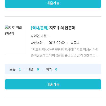
떻게 써야 하는지가 새로운 고민...
대출가능
[역사/문화]
지도 위의 인문학
사이먼 가필드
다산초당
2016-02-02
북큐브
“지도의 역사가 곧 인류의 역사다!” 지도 역사상 가장
흥미진진하고 의미심장한 순간들을 골라 생생하고 재
미있게 풀어냈다! 지금으로부터 약 2,500년 전 그리스
철학자 피타고라스가 둥그런 모양의 세계를 생각하기
보유
2
대출
0
예약
0
전까지, 지구는 짜디짠 바닷물에 둘러싸인 평평한 땅덩
어리에 불과했다. 그리고 1492년 콜럼버스가 잘못 그
려진 지도를 잔뜩 들고 서쪽 바다...
대출가능