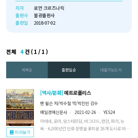
게 들려주는 이야기에 귀 기울여
저자
로먼 크르즈나릭
보세요. 온라인 문화로 사랑과 우
출판사
불광출판사
정의 방식이 달라지고, 평생직장
출판일
2018-07-02
의 개...
전체
4
건 ( 1 / 1 )
제목순
출판일순
대출가능도서
[역사/문화]
메트로폴리스
벤 윌슨 저/박수철 역/박진빈 감수
매일경제신문사
2021-02-26
YES24
아테네, 로마, 암스테르담, 바그다드, 런던, 파리, 뉴
욕…6,000년간 인류 문명을 꽃피운 26개 도시로 떠나
미리보기
는 세계사 대항해- 도시는 어떻게 탄생했으며, 어떻게