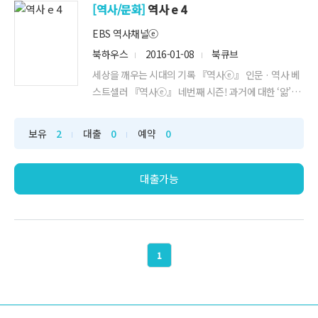
[역사/문화]
역사 e 4
EBS 역사채널ⓔ
북하우스
2016-01-08
북큐브
세상을 깨우는 시대의 기록 『역사ⓔ』 인문 · 역사 베
스트셀러 『역사ⓔ』 네번째 시즌! 과거에 대한 ‘앎’이
현재의 ‘삶’에 던지는 화두 인문 역사 베스트셀러 『역
사ⓔ』 네번째 시리즈 출간! “역사는 참으로 시대의 증
보유
2
대출
0
예약
0
인이요, 진실의 등불이다.” 『역사ⓔ』 시리즈는 2011
년 10월부터 기획편성된 프로그램인 〈역사채널ⓔ〉
의 내용들을 간추려 모...
대출가능
1