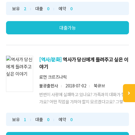
인류의 삶을 지배했는가?- 정치, 국제교역, 기술발전,
보유
2
대출
0
예약
0
예술 등 문명의 결실은 도시 역사 속 어떻게 잉태되는
가?- 기후변화와 팬데믹 등 위기를 넘어 미래 도시가 나
아갈 방향은 어디인가?도시의 역...
대출가능
[역사/문화]
역사가 당신에게 들려주고 싶은 이
야기
로먼 크르즈나릭
불광출판사
2018-07-02
북큐브
번번이 사랑에 실패하고 있나요? 가족과의 대화가 힘든
가요? 어떤 직업을 가져야 할지 모르겠다고요? 그렇다
면 잠시 역사가 당신에게 들려주는 이야기에 귀 기울여
보세요. 온라인 문화로 사랑과 우정의 방식이 달라지고,
보유
1
대출
0
예약
0
평생직장의 개념은 종말을 고한 시대, 돈벌이는 물론 삶
의 질도 중요해졌고, 길어진 수명으로 주어진 시간을 어