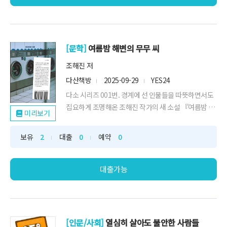
[문학]
여름밤 해변의 무무 씨
조해진 저
다산책방
2025-09-29
YES24
다소 시리즈 001번. 경계에 선 인물들을 따뜻하면서도
집요하게 조명해온 조해진 작가의 새 소설 『여름밤 해
미리보기
변의 무무 씨』, 그리고 이 작품을 집필하던 나날에 작
가가 쓴 일기 여러 편이 실려 있다. 독자는 한 편의 소설
보유
2
대출
0
예약
0
을 읽은 뒤, 소설가의 사적인 일기를 읽으며 집필의 나
날을 구체적으로 그려보고, 소설가의 실제 책상까지 사
진으로 마주하며 한 사람으로서의 작...
대출가능
[인문/사회]
열심히 살아도 불안한 사람들