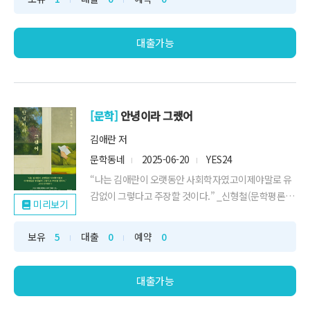
을 털어내려 하지 마라!아름다운 정원에는 만발한 꽃들
도, 잡초도, 지렁이도 함께 사는 법이니까산다는 것은
행복한 일만 취사선택할 수 없...
대출가능
[문학]
안녕이라 그랬어
김애란 저
문학동네
2025-06-20
YES24
“나는 김애란이 오랫동안 사회학자였고이제야말로 유
감없이 그렇다고 주장할 것이다.” _신형철(문학평론
미리보기
가)2022 오영수문학상 수상작 「좋은 이웃」,2022 김
승옥문학상 우수상 수상작 「홈 파티」 수록소설가 김
보유
5
대출
0
예약
0
애란이 『바깥은 여름』(문학동네, 2017) 이후 팔 년
만에 새 소설집으로 돌아왔다. “사회적 공간 속을 떠다
니는 감정의 입자를 포착하고 그것에 명료한...
대출가능