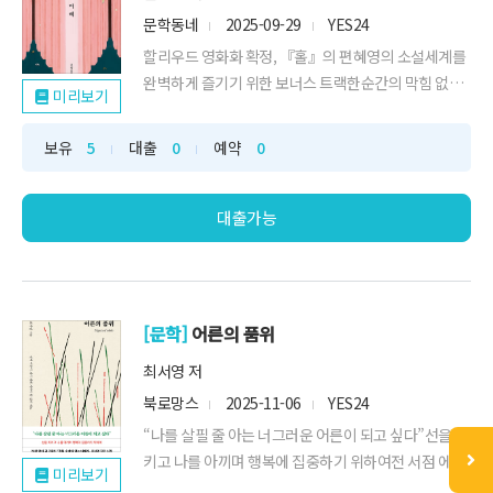
문학동네
2025-09-29
YES24
할리우드 영화화 확정, 『홀』의 편혜영의 소설세계를
완벽하게 즐기기 위한 보너스 트랙한순간의 막힘 없이
미리보기
쫀쫀하게 이어지는 편혜영의 일상 서스펜스 단편소설
「식물 애호」가 [뉴요커]에 게재되고 장편소설
보유
5
대출
0
예약
0
『홀』로 한국인 최초 셜리 잭슨 상을 수상하며 “매우
독창적인 작가의 걸작 서스펜스”(소설가 로라 밴덴버
그), “교묘하고 분위기 있는 스릴러”([가디언]), ...
대출가능
[문학]
어른의 품위
최서영 저
북로망스
2025-11-06
YES24
“나를 살필 줄 아는 너그러운 어른이 되고 싶다”선을 지
키고 나를 아끼며 행복에 집중하기 위하여전 서점 에세
미리보기
이 베스트셀러 1위를 오랜 시간 지키며 수많은 독자가