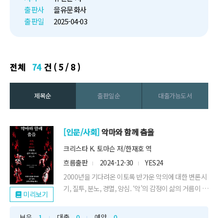
기존 책들과 달리 건축적인 요소
출판사
을유문화사
나 특징 등 눈에 보이는 것보다는
출판일
2025-04-03
건축이 인류와 ...
전체
74
건 ( 5 / 8 )
제목순
출판일순
대출가능도서
[인문/사회]
악마와 함께 춤을
크리스타 K. 토마슨 저/한재호 역
흐름출판
2024-12-30
YES24
2000년을 기다려온 이토록 반가운 악의에 대한 변론시
기, 질투, 분노, 경멸, 앙심. ‘악’의 감정이 삶의 거름이 되
미리보기
게 하는 철학자의 솔루션간디, 공자, 괴테, 몽테뉴… 12
명의 철학자들이 말하는 나쁜 감정 사용설명서악감정
보유
1
대출
0
예약
0