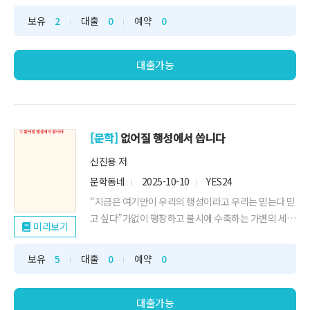
위로받고 공감한 『잘될 수밖에 없는 너에게』 최서영
보유
2
대출
0
예약
0
작가의 신작 에세이가 마침내 출간되었다.특유의 솔직
함과 밝은 에너지를 가진 최서영 작가도 나이를 한 살 한
살 먹으며 ‘어떻게 살아야 잘 사는 걸...
대출가능
[문학]
없어질 행성에서 씁니다
신진용 저
문학동네
2025-10-10
YES24
“지금은 여기만이 우리의 행성이라고 우리는 믿는다 믿
고 싶다”가없이 팽창하고 불시에 수축하는 가변의 세계
미리보기
에 맞서,무한정한 믿음과 애정으로 탄생시키는 너와 나
만의 우주독보적 스타일로 자신만의 별세계를 펼쳐 보
보유
5
대출
0
예약
0
이는 신진용의 첫번째 시집2015년 『현대시』를 통해
작품활동을 시작한 신진용 시인의 첫번째 시집 『없어
질 행성에서 씁니다』가 문학동네시인선 242번으로...
대출가능