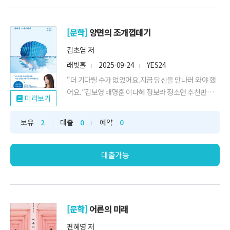
[문학]
양면의 조개껍데기
김초엽 저
래빗홀
2025-09-24
YES24
“더 기다릴 수가 없었어요.지금 당신을 만나러 와야 했
어요.”김보영 배명훈 이다혜 정보라 정소연 추천반짝이
미리보기
는 슬픔, 경계 없는 사랑을 발견하는김초엽 4년 만의 세
번째 소설집경계 밖을 이해하고자 갈망하고, 마음을 잘
보유
2
대출
0
예약
0
전달하고 싶어서 고군분투하는 한계가 우리가 지닌 희
미한 빛이자 가능성이기도 하지 않을까요. 여기 담긴 소
설들은 그 한계와 가능성을 여러 각도에...
대출가능
[문학]
어른의 미래
편혜영 저