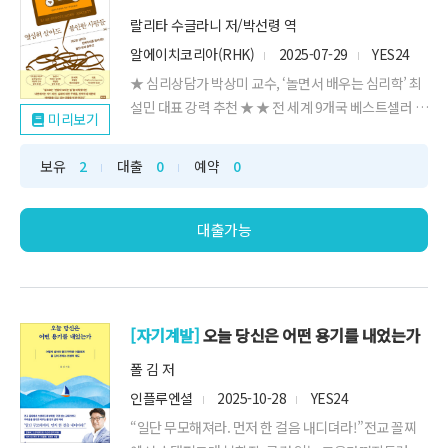
랄리타 수글라니 저/박선령 역
알에이치코리아(RHK)
2025-07-29
YES24
★ 심리상담가 박상미 교수, ‘놀면서 배우는 심리학’ 최
설민 대표 강력 추천 ★ ★ 전 세계 9개국 베스트셀러 ★
미리보기
★ 틱톡 #highfunctioninganxiety 1억 6천만 조회
★ ★ 세계 최초로 HFA 5단계 가이드 정리 ★ “열심히
보유
2
대출
0
예약
0
살았는데 왜 나는 불안할까?”‘괜찮은 사람’임을 증명하
기 위해노력을 멈추지 못하는 사람을 위한 불안 관리 솔
루션‘나...
대출가능
[자기계발]
오늘 당신은 어떤 용기를 내었는가
폴 김 저
인플루엔셜
2025-10-28
YES24
“일단 무모해져라. 먼저 한 걸음 내디뎌라!”전교 꼴찌