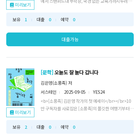
에서 스탠퍼드대 부학장, 국경 없는 교육가까지두려움
미리보기
을 용기로 바꾸는 폴 김의 삶의 자세★ 강원국, 드로우
앤드류, 이소라 강력 추천! ★★ tvN 〈유 퀴즈 온 더 블
보유
1
대출
0
예약
0
록〉 화제의 인물 ★나만 뒤처진 것 같아 불안한가? 앞
길이 보이지 않아 막막한가? 인생의 진짜 변화는 거창
한 도약이 아니라 ‘딱 한 걸음의 ...
대출가능
[문학]
오늘도 잘 놀다 갑니다
김은영(소풍족) 저
서스테인
2025-09-05
YES24
<b>[소풍족] 김은영 작가의 첫 에세이</br></br>10
만 구독자를 사로잡은 [소풍족]의 쫄깃한 여행기부터
미리보기
</br>사적인 여행의 장면과 감정을 풀어낸 마성의 이
야기까지!</br></b></br>《오늘도 잘 놀다 갑니
보유
2
대출
0
예약
0
다》는 스스로 '당당한 쫄보'라 말하는 겁 많은 ...