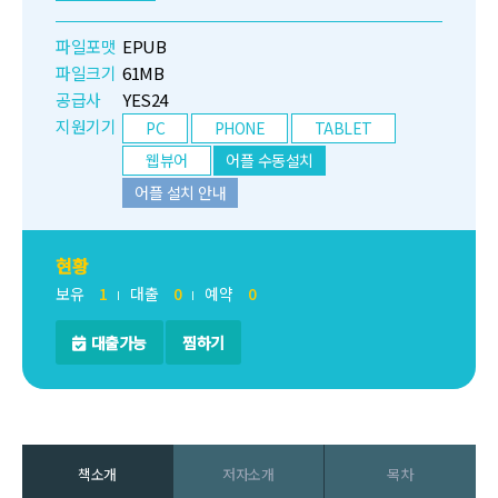
파일포맷
EPUB
파일크기
61MB
공급사
YES24
지원기기
PC
PHONE
TABLET
웹뷰어
어플 수동설치
어플 설치 안내
현황
보유
1
대출
0
예약
0
대출가능
찜하기
책소개
저자소개
목차