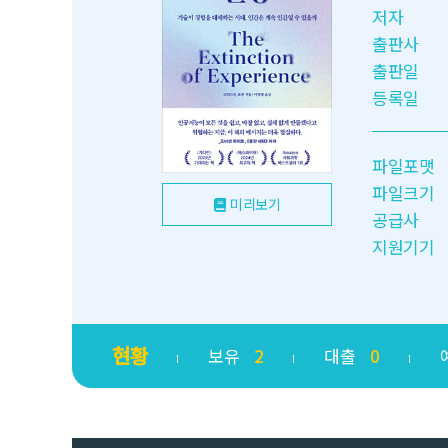
저자
출판사
출판일
등록일
파일포맷
파일크기
미리보기
공급사
지원기기
현황
보유
2
대출
0