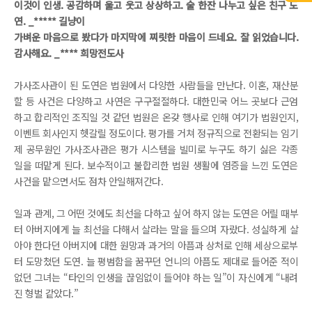
이것이 인생. 공감하며 울고 웃고 상상하고. 술 한잔 나누고 싶은 친구 도
연. _***** 길냥이
가벼운 마음으로 봤다가 마지막에 찌릿한 마음이 드네요. 잘 읽었습니다.
감사해요. _**** 희망전도사
가사조사관이 된 도연은 법원에서 다양한 사람들을 만난다. 이혼, 재산분
할 등 사건은 다양하고 사연은 구구절절하다. 대한민국 어느 곳보다 근엄
하고 합리적인 조직일 것 같던 법원은 온갖 행사로 인해 여기가 법원인지,
이벤트 회사인지 헷갈릴 정도이다. 평가를 거쳐 정규직으로 전환되는 임기
제 공무원인 가사조사관은 평가 시스템을 빌미로 누구도 하기 싫은 각종
일을 떠맡게 된다. 보수적이고 불합리한 법원 생활에 염증을 느낀 도연은
사건을 맡으면서도 점차 안일해져간다.
일과 관계, 그 어떤 것에도 최선을 다하고 싶어 하지 않는 도연은 어릴 때부
터 아버지에게 늘 최선을 다해서 살라는 말을 들으며 자랐다. 성실하게 살
아야 한다던 아버지에 대한 원망과 과거의 아픔과 상처로 인해 세상으로부
터 도망쳤던 도연. 늘 평범함을 꿈꾸던 언니의 아픔도 제대로 들어준 적이
없던 그녀는 “타인의 인생을 끊임없이 들어야 하는 일”이 자신에게 “내려
진 형벌 같았다.”