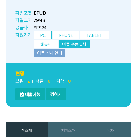
파일포맷
EPUB
파일크기
29MB
공급사
YES24
지원기기
PC
PHONE
TABLET
웹뷰어
어플 수동설치
어플 설치 안내
현황
보유
2
대출
0
예약
0
대출가능
찜하기
책소개
저자소개
목차