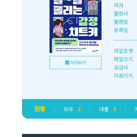
저자
출판사
출판일
등록일
파일포맷
파일크기
미리보기
공급사
지원기기
현황
보유
2
대출
0