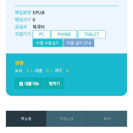
파일포맷
EPUB
파일크기
0
공급사
북큐브
지원기기
PC
PHONE
TABLET
어플 수동설치
어플 설치 안내
현황
보유
2
대출
0
예약
0
대출가능
찜하기
책소개
저자소개
목차