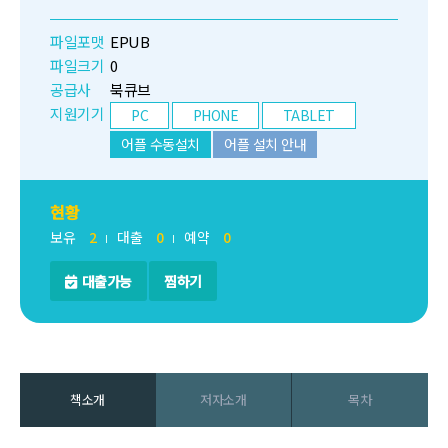
파일포맷
EPUB
파일크기
0
공급사
북큐브
지원기기
PC
PHONE
TABLET
어플 수동설치
어플 설치 안내
현황
보유
2
대출
0
예약
0
대출가능
찜하기
책소개
저자소개
목차