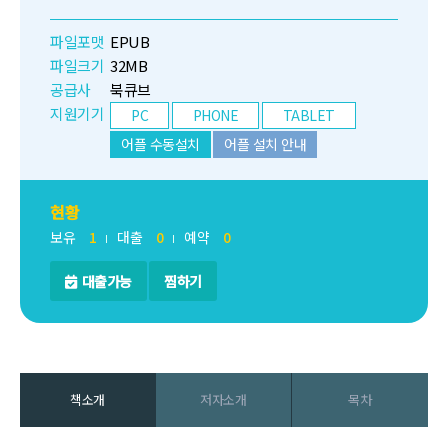
파일포맷
EPUB
파일크기
32MB
공급사
북큐브
지원기기
PC
PHONE
TABLET
어플 수동설치
어플 설치 안내
현황
보유
1
대출
0
예약
0
대출가능
찜하기
책소개
저자소개
목차