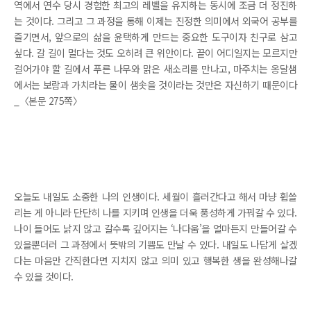
역에서 연수 당시 경험한 최고의 레벨을 유지하는 동시에 조금 더 정진하
는 것이다. 그리고 그 과정을 통해 이제는 진정한 의미에서 외국어 공부를
즐기면서, 앞으로의 삶을 윤택하게 만드는 중요한 도구이자 친구로 삼고
싶다. 갈 길이 멀다는 것도 오히려 큰 위안이다. 끝이 어디일지는 모르지만
걸어가야 할 길에서 푸른 나무와 맑은 새소리를 만나고, 마주치는 옹달샘
에서는 보람과 가치라는 물이 샘솟을 것이라는 것만은 자신하기 때문이다
_〈본문 275쪽〉
오늘도 내일도 소중한 나의 인생이다. 세월이 흘러간다고 해서 마냥 휩쓸
리는 게 아니라 단단히 나를 지키며 인생을 더욱 풍성하게 가꿔갈 수 있다.
나이 들어도 낡지 않고 갈수록 깊어지는 ‘나다움’을 얼마든지 만들어갈 수
있을뿐더러 그 과정에서 뜻밖의 기쁨도 만날 수 있다. 내일도 나답게 살겠
다는 마음만 간직한다면 지치지 않고 의미 있고 행복한 생을 완성해나갈
수 있을 것이다.