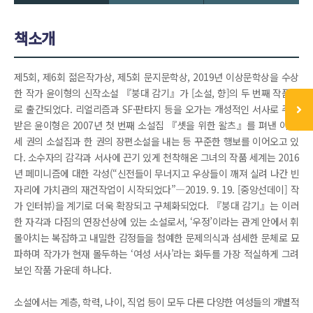
책소개
제5회, 제6회 젊은작가상, 제5회 문지문학상, 2019년 이상문학상을 수상
한 작가 윤이형의 신작소설 『붕대 감기』가 [소설, 향]의 두 번째 작품으
로 출간되었다. 리얼리즘과 SF·판타지 등을 오가는 개성적인 서사로 주목
받은 윤이형은 2007년 첫 번째 소설집 『셋을 위한 왈츠』를 펴낸 이래,
세 권의 소설집과 한 권의 장편소설을 내는 등 꾸준한 행보를 이어오고 있
다. 소수자의 감각과 서사에 끈기 있게 천착해온 그녀의 작품 세계는 2016
년 페미니즘에 대한 각성(“신전들이 무너지고 우상들이 깨져 실려 나간 빈
자리에 가치관의 재건작업이 시작되었다”―2019. 9. 19. [중앙선데이] 작
가 인터뷰)을 계기로 더욱 확장되고 구체화되었다. 『붕대 감기』는 이러
한 자각과 다짐의 연장선상에 있는 소설로서, ‘우정’이라는 관계 안에서 휘
몰아치는 복잡하고 내밀한 감정들을 첨예한 문제의식과 섬세한 문체로 묘
파하며 작가가 현재 몰두하는 ‘여성 서사’라는 화두를 가장 적실하게 그려
보인 작품 가운데 하나다.
소설에서는 계층, 학력, 나이, 직업 등이 모두 다른 다양한 여성들의 개별적