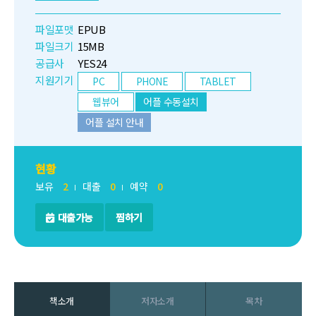
파일포맷
EPUB
파일크기
15MB
공급사
YES24
지원기기
PC
PHONE
TABLET
웹뷰어
어플 수동설치
어플 설치 안내
현황
보유
2
대출
0
예약
0
대출가능
찜하기
책소개
저자소개
목차